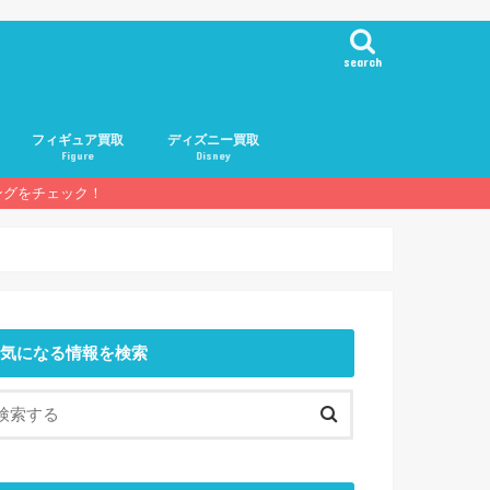
search
フィギュア買取
ディズニー買取
Figure
Disney
ングをチェック！
基礎知識
人気メーカー
人気フィギュア
買取業者一覧
気になる情報を検索