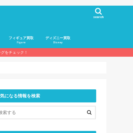
search
フィギュア買取
ディズニー買取
Figure
Disney
ングをチェック！
基礎知識
人気メーカー
人気フィギュア
買取業者一覧
気になる情報を検索