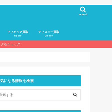
search
フィギュア買取
ディズニー買取
Figure
Disney
ングをチェック！
基礎知識
人気メーカー
人気フィギュア
買取業者一覧
気になる情報を検索