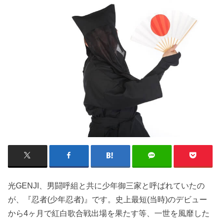
光GENJI、男闘呼組と共に少年御三家と呼ばれていたの
が、『忍者(少年忍者)』です。史上最短(当時)のデビュー
から4ヶ月で紅白歌合戦出場を果たす等、一世を風靡した