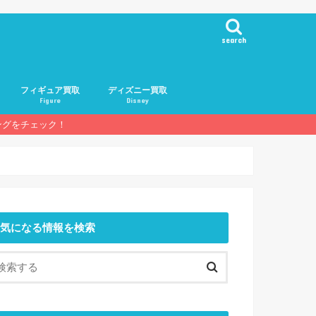
search
フィギュア買取
ディズニー買取
Figure
Disney
ングをチェック！
基礎知識
人気メーカー
人気フィギュア
買取業者一覧
気になる情報を検索