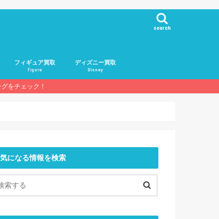
search
フィギュア買取
ディズニー買取
Figure
Disney
ングをチェック！
基礎知識
人気メーカー
人気フィギュア
買取業者一覧
気になる情報を検索