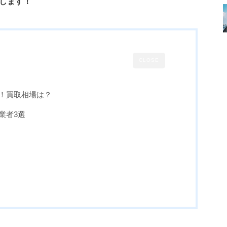
介します！
CLOSE
い！買取相場は？
業者3選