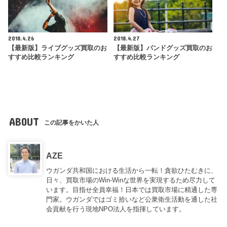
2018.4.26
2018.4.27
【最新版】ライブグッズ買取のお
【最新版】バンドグッズ買取のお
すすめ比較ランキング
すすめ比較ランキング
ABOUT
この記事をかいた人
AZE
ウガンダ共和国における生活から一転！貪欲ひたむきに、
日々、買取市場のWin-Winな世界を実現するため尽力して
います。目指せ全員幸福！日本では買取市場に精通した専
門家。ウガンダではゴミ拾いなど公衆衛生活動を通した社
会貢献を行う現地NPO法人を指揮しています。