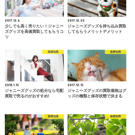
2017.12.6
2017.12.25
少しでも高く売りたい！ジャニー
ジャニーズグッズを持ち込み買取
ズグッズを高価買取してもらうコ
してもらうメリットデメリット
ツ
基礎知識
基礎知識
2018.1.15
2017.12.13
ジャニーズグッズの処分なら宅配
ジャニーズグッズの買取価格はグ
買取で売るのがおすすめ!
ッズの種類と保存状態で決まる
基礎知識
基礎知識