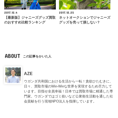
2017.12.4
2017.12.25
【最新版】ジャニーズグッズ買取
ネットオークションでジャニーズ
のおすすめ比較ランキング
グッズを売って損しない？
ABOUT
この記事をかいた人
AZE
ウガンダ共和国における生活から一転！貪欲ひたむきに、
日々、買取市場のWin-Winな世界を実現するため尽力して
います。目指せ全員幸福！日本では買取市場に精通した専
門家。ウガンダではゴミ拾いなど公衆衛生活動を通した社
会貢献を行う現地NPO法人を指揮しています。